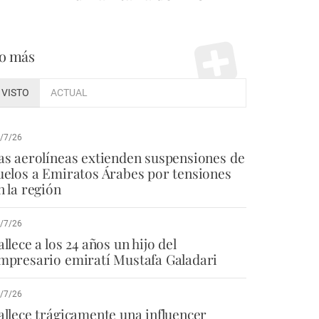
o más
VISTO
ACTUAL
/7/26
as aerolíneas extienden suspensiones de
uelos a Emiratos Árabes por tensiones
n la región
/7/26
allece a los 24 años un hijo del
mpresario emiratí Mustafa Galadari
/7/26
allece trágicamente una influencer