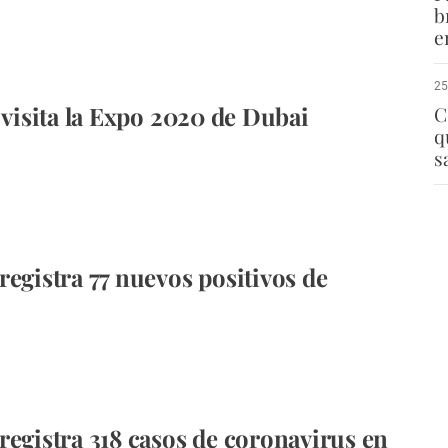
b
e
25
s visita la Expo 2020 de Dubai
C
q
s
registra 77 nuevos positivos de
registra 318 casos de coronavirus en