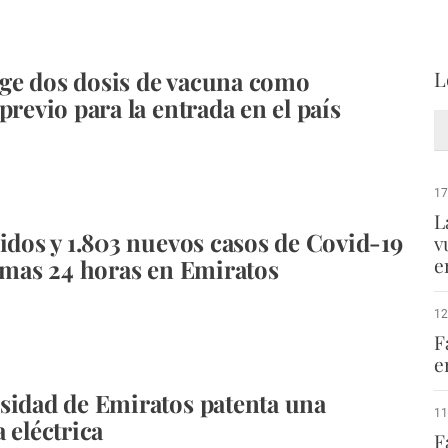
ge dos dosis de vacuna como
L
previo para la entrada en el país
17
L
cidos y 1.803 nuevos casos de Covid-19
v
e
timas 24 horas en Emiratos
12
F
e
sidad de Emiratos patenta una
11
 eléctrica
F