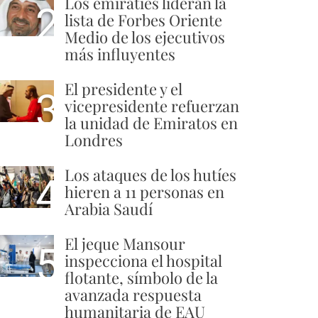
Los emiratíes lideran la
2
lista de Forbes Oriente
Medio de los ejecutivos
más influyentes
El presidente y el
3
vicepresidente refuerzan
la unidad de Emiratos en
Londres
Los ataques de los hutíes
4
hieren a 11 personas en
Arabia Saudí
El jeque Mansour
5
inspecciona el hospital
flotante, símbolo de la
avanzada respuesta
humanitaria de EAU