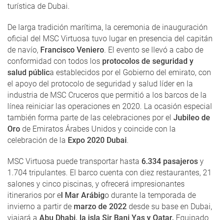
turística de Dubai.
De larga tradición marítima, la ceremonia de inauguración
oficial del MSC Virtuosa tuvo lugar en presencia del capitán
de navío,
Francisco Veniero
. El evento se llevó a cabo de
conformidad con todos los
protocolos de seguridad y
salud públic
a establecidos por el Gobierno del emirato, con
el apoyo del protocolo de seguridad y salud líder en la
industria de MSC Cruceros que permitió a los barcos de la
línea reiniciar las operaciones en 2020. La ocasión especial
también forma parte de las celebraciones por el
Jubileo de
Oro
de Emiratos Árabes Unidos y coincide con la
celebración de la
Expo 2020 Dubai
.
MSC Virtuosa puede transportar hasta
6.334 pasajeros
y
1.704 tripulantes. El barco cuenta con diez restaurantes, 21
salones y cinco piscinas, y ofrecerá impresionantes
itinerarios por e
l Mar Arábig
o durante la temporada de
invierno a partir de
marzo de 2022
desde su base en Dubai,
viajará a
Abu Dhabi, la isla Sir Bani Yas y Qatar.
Equipado