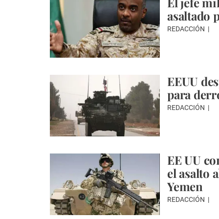
El jefe mi
asaltado 
REDACCIÓN
EEUU desp
para derr
REDACCIÓN
EE UU con
el asalto 
Yemen
REDACCIÓN