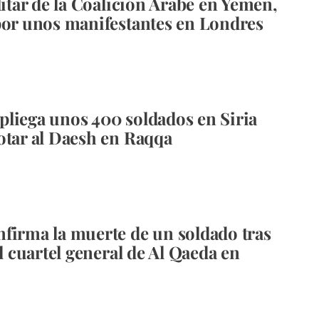
litar de la Coalición Árabe en Yemen,
por unos manifestantes en Londres
liega unos 400 soldados en Siria
otar al Daesh en Raqqa
firma la muerte de un soldado tras
al cuartel general de Al Qaeda en