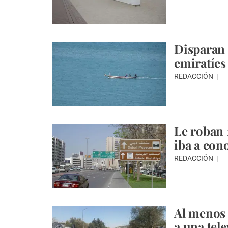
Disparan 
emiratíes
REDACCIÓN
Le roban 
iba a con
REDACCIÓN
Al menos 
a una tel