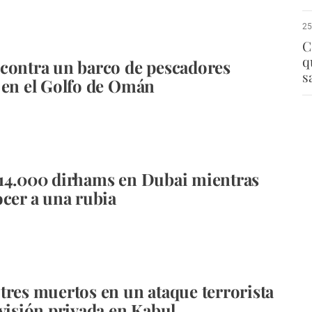
25
C
q
contra un barco de pescadores
s
 en el Golfo de Omán
14.000 dirhams en Dubai mientras
ocer a una rubia
tres muertos en un ataque terrorista
evisión privada en Kabul