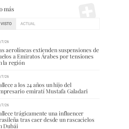
o más
VISTO
ACTUAL
/7/26
as aerolíneas extienden suspensiones de
uelos a Emiratos Árabes por tensiones
n la región
/7/26
allece a los 24 años un hijo del
mpresario emiratí Mustafa Galadari
/7/26
allece trágicamente una influencer
rasileña tras caer desde un rascacielos
n Dubái