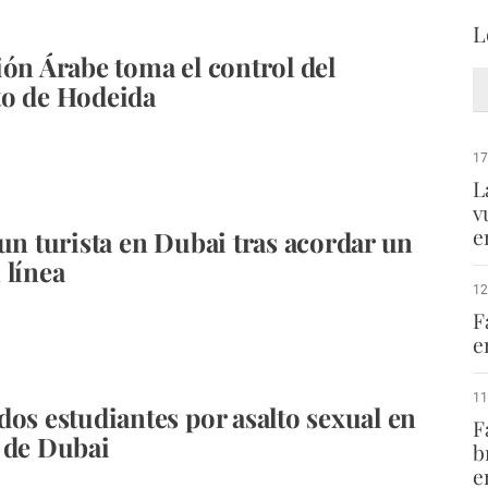
L
ión Árabe toma el control del
to de Hodeida
17
L
v
e
 un turista en Dubai tras acordar un
 línea
12
F
e
11
dos estudiantes por asalto sexual en
F
 de Dubai
b
e