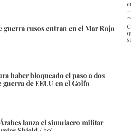
e
25
C
 guerra rusos entran en el Mar Rojo
q
s
ura haber bloqueado el paso a dos
 guerra de EEUU en el Golfo
Árabes lanza el simulacro militar
rates Shield / 50'