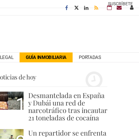
SUSCRÍBETE
LEGAL
GUÍA INMOBILIARIA
PORTADAS
oticias de hoy
Desmantelada en España
1
y Dubái una red de
narcotráfico tras incautar
21 toneladas de cocaína
Un repartidor se enfrenta