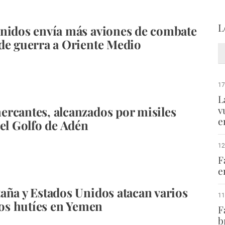
L
nidos envía más aviones de combate
de guerra a Oriente Medio
17
L
rcantes, alcanzados por misiles
v
e
 el Golfo de Adén
12
F
e
aña y Estados Unidos atacan varios
11
 los hutíes en Yemen
F
b