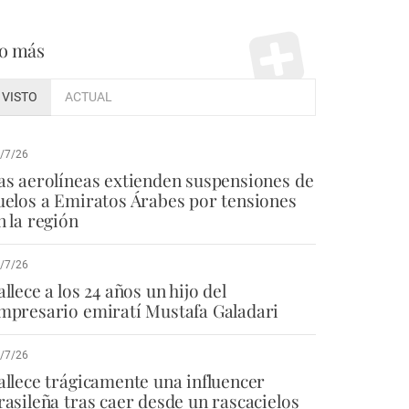
o más
VISTO
ACTUAL
/7/26
as aerolíneas extienden suspensiones de
uelos a Emiratos Árabes por tensiones
n la región
/7/26
allece a los 24 años un hijo del
mpresario emiratí Mustafa Galadari
/7/26
allece trágicamente una influencer
rasileña tras caer desde un rascacielos