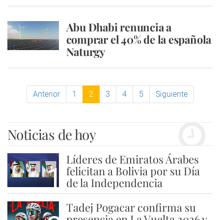
Abu Dhabi renuncia a
comprar el 40% de la española
Naturgy
Anterior
1
2
3
4
5
Siguiente
Noticias de hoy
Líderes de Emiratos Árabes
1
felicitan a Bolivia por su Día
de la Independencia
Tadej Pogacar confirma su
presencia en La Vuelta 2026 y