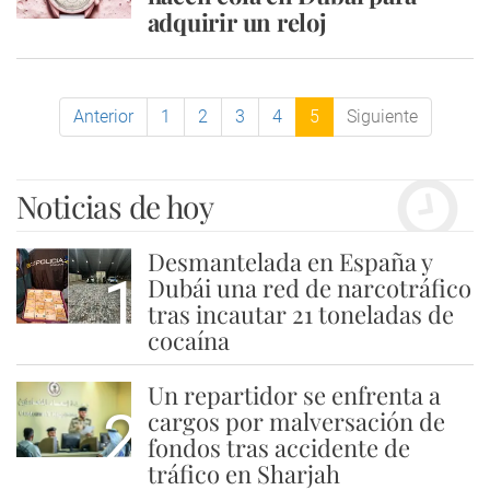
adquirir un reloj
Anterior
1
2
3
4
5
Siguiente
Noticias de hoy
Desmantelada en España y
1
Dubái una red de narcotráfico
tras incautar 21 toneladas de
cocaína
Un repartidor se enfrenta a
2
cargos por malversación de
fondos tras accidente de
tráfico en Sharjah