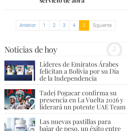
servicio de abra
Anterior
1
2
3
4
5
Siguiente
Noticias de hoy
Líderes de Emiratos Árabes
1
felicitan a Bolivia por su Día
de la Independencia
Tadej Pogacar confirma su
2
presencia en La Vuelta 2026 y
liderará un potente UAE Team
Las nuevas pastillas para
bajar de peso, un éxito entre