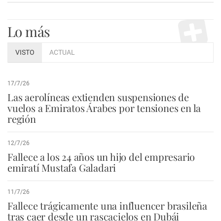
Lo más
VISTO
ACTUAL
17/7/26
Las aerolíneas extienden suspensiones de
vuelos a Emiratos Árabes por tensiones en la
región
12/7/26
Fallece a los 24 años un hijo del empresario
emiratí Mustafa Galadari
11/7/26
Fallece trágicamente una influencer brasileña
tras caer desde un rascacielos en Dubái